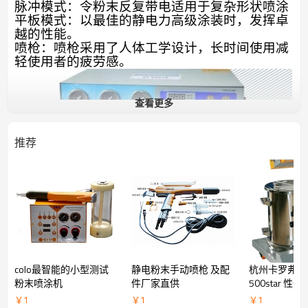
脉冲模式：令粉末反复带电适用于复杂形状喷涂
平板模式：以最佳的静电力高级涂装时，发挥卓
越的性能。
喷枪：喷枪采用了人体工学设计，长时间使用减
轻使用者的疲劳感。
查看更多
推荐
colo最智能的小型测试
静电粉末手动喷枪 及配
杭州卡罗弗喷涂
粉末喷涂机
件厂家直供
500star 
机
￥
1
￥
1
￥
1