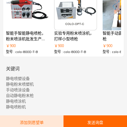
圆形喷嘴的应用：良好及高效的传输性能，增强粉末回包
效果；适用于不同的工作。
3）重喷件模式
圆形或扇形喷嘴的应用：高质量重喷，超高膜厚涂装；保
证重喷件的均匀光洁，消除“橘皮”现象；适合喷涂电传导
性能低的工作。
智能手智能静电喷枪，
实验专用粉末喷涂机，
智能手动震吸
粉末喷涂机批发生产厂
打样小型喷枪
枪
技术参数：
家
￥
900
￥
900
￥
900
输入电压:200～240VAC
型号 : colo-800D-T-B
型号 : colo-800D-T-B
型号 : colo-800
输入功率:50W
工作电压:24VDC
输出电压:0-100KV(连续可调)
关键词
输出电流:0-120uA
输入气压:4-8kg/m3
静电喷塑设备
最大粉量:600g/min
静电粉末喷塑机
最大空气消耗量:24m3/h
手动喷涂设备
安全指标:IP54
自动静电粉末枪
静电喷涂机
采用台湾亚德客气动元件，保持精密气动调节，使雾化更
静电喷粉机
优秀，上粉效率越高，节省粉末。亚德客气动元件无故障
使用达10万次，比一般国产气动元件在质量上有质的飞
跃。线路板采用100%进口电子元件，关键芯片采用意大利
添加到愿望单
发送询盘