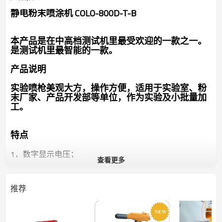
静电粉末喷涂机 COLO-800D-T-B
本产品是在中高档测试机里最受欢迎的一款之一。
是测试机里最智能的一款。
产品说明
实验喷枪美观大方，操作方便，适用于实验室、粉
末厂家、产品开发部等单位，作为实验及小批量加
工。
特点
1，数字显示电压；
查看更多
2，电脑程序控制，按键式面板，专门针对复杂工件，三
种自动模式可选择：
1） 凹槽件模式
推荐
扇形喷嘴的应用：平面喷涂效果极佳；便于喷涂于深凹
处，克服拉第屏蔽现象；强大的穿盘力适用于设计复杂的
工作；降低运行成本。
2） 平板模式