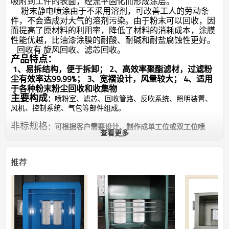
吸附到工件的表面，经流平固化而形成涂层。
粉末静电喷涂由于不采用溶剂，可改善工人的劳动条
件，不会造成对大气的溶剂污染。由于粉末可以回收，因
而提高了原材料的利用率，降低了材料的消耗成本，涂膜
性能优越，比油漆涂膜的耐酸、耐碱和耐盐腐蚀性更好。
回收有 旋风回收、滤芯回收。
产品特点：
1、易拆结构，便于拆卸； 2、高效率聚酯滤材，过滤粉
尘有效率达99.99%； 3、宽褶设计，风量较大； 4、适用
于各种粉末粉尘回收和收集物
主要构成
：
喷粉室、滤芯、回收管路、反吹系统、照明装置、
风机、控制系统、气包等部件组成。
非标规格
：可根据客户需要设计、制作成单工位或双工位喷
查看更多
房，价格另议！
推荐
产品图片